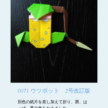
0071 ウツボット 2号改訂版
別色の紙片を差し加えて折り、唇、は