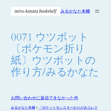
内
みるかなた本棚
容
を
ス
キ
0071 ウツボット
ッ
プ
〔ポケモン折り
紙〕ウツボットの
作り方/みるかなた
お問い合わせに返信できなかった件
みるかなた本棚
＞
『ポケットモンスターおりがみコレク