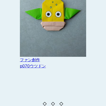
ファン創作
p070ウツドン
◇ ◇ ◇