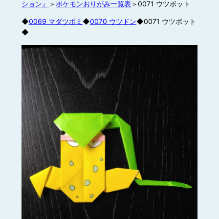
ション』
＞
ポケモンおりがみ一覧表
＞0071 ウツボット
◆
0069 マダツボミ
◆
0070 ウツドン
◆0071 ウツボット
◆