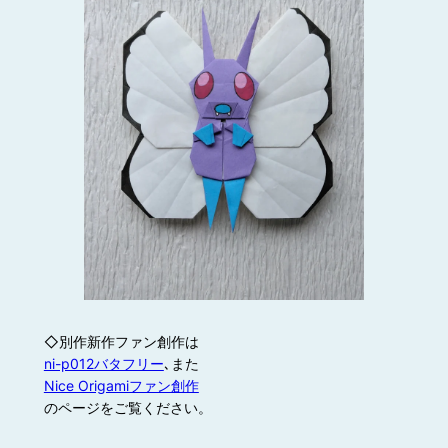
◇別作新作ファン創作は
ni-p012バタフリー
､また
Nice Origamiファン創作
のページをご覧ください。