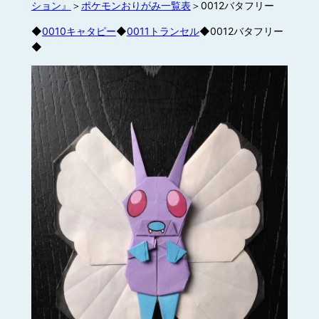
ション』
＞
ポケモンおりがみ一覧表
＞0012バタフリー
◆
0010キャタピー
◆
0011トランセル
◆0012バタフリー
◆