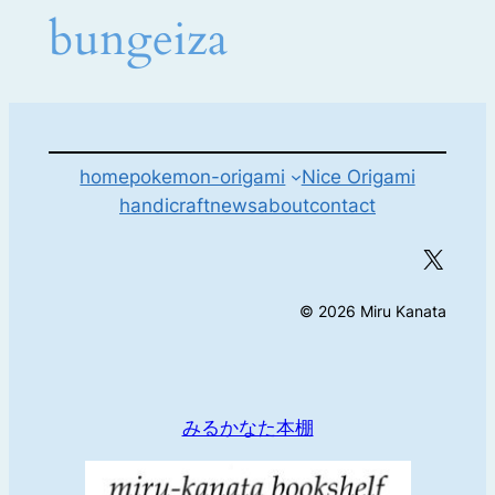
bungeiza
home
pokemon-origami
Nice Origami
handicraft
news
about
contact
X
© 2026 Miru Kanata
みるかなた本棚