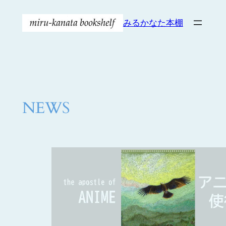
内
みるかなた本棚
容
を
ス
キ
ッ
プ
NEWS