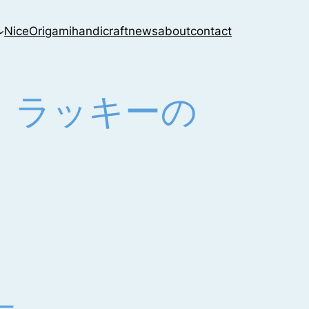
NiceOrigami
handicraft
news
about
contact
紙〕ラッキーの
キー