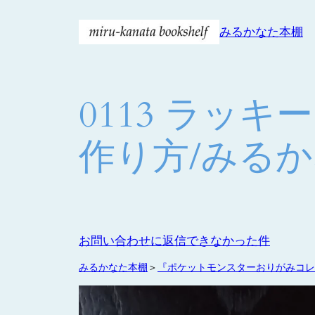
内
みるかなた本棚
容
を
ス
キ
0113 ラッ
ッ
プ
作り方/みる
お問い合わせに返信できなかった件
みるかなた本棚
＞
『ポケットモンスターおりがみコレ