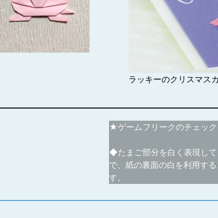
ラッキーのクリスマス
★ゲームフリークのチェック
◆たまご部分を白く表現して
で、紙の裏面の白を利用する
す。