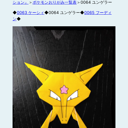
ション』
＞
ポケモンおりがみ一覧表
＞0064 ユンゲラー
◆
0063 ケーシィ
◆0064 ユンゲラー◆
0065 フーディ
ン
◆