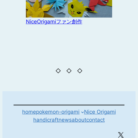
NiceOrigami
ファン創作
◇ ◇ ◇
home
pokemon-origami
Nice Origami
handicraft
news
about
contact
X