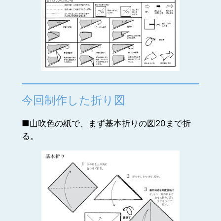
今回制作した折り図
■山吹色の紙で、まず基本折りの図20まで折
る。