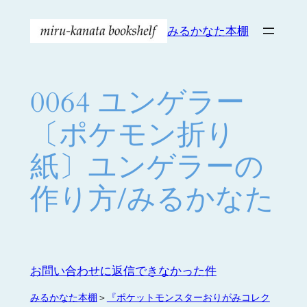
内
みるかなた本棚
容
を
ス
キ
0064 ユンゲラー
ッ
プ
〔ポケモン折り
紙〕ユンゲラーの
作り方/みるかなた
お問い合わせに返信できなかった件
みるかなた本棚
＞
『ポケットモンスターおりがみコレク