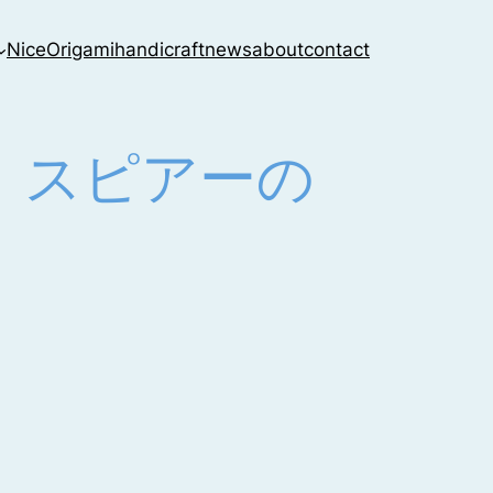
NiceOrigami
handicraft
news
about
contact
紙〕スピアーの