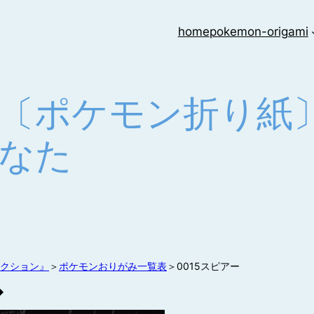
home
pokemon-origami
アー〔ポケモン折り
かなた
クション』
＞
ポケモンおりがみ一覧表
＞0015スピアー
◆