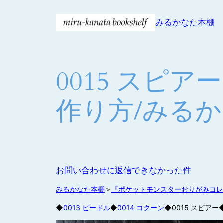
内
みるかなた本棚
容
を
ス
キ
0015 スピ
ッ
プ
作り方/みる
お問い合わせに返信できなかった件
みるかなた本棚
＞
『ポケットモンスターおりがみコレ
◆
0013 ビードル
◆
0014 コクーン
◆0015 スピアー