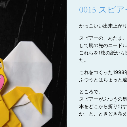
0015 スピ
かっこいい出来上が
スピアーの、あたま
して腕の先のニード
これらを1枚の紙から
た。
これをつくった199
ふつうとはちょっと
ところで。
スピアーがふつうの
本をどこから折り出
か、と、ときどき考